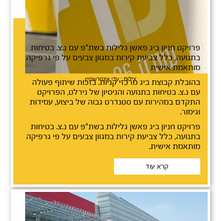
צביעת חניון ביג גלילות החדש
פרויקט חניון ביג פאשן גלילות בשת"פ עם נ.צ. בטיחות
בתנועה, כלל צביעת קירות במגוון צבעים על פי גרפיקה
מותאמת אישית
צילום : עדי אינטרשטיין
בהובלת קבוצת ביג מרכזי קניות. בזכות שיתוף פעולה
עם נ.צ. בטיחות בתנועה והניסיון של נירלט, הפרויקט
התקדם במהירות עם סטנדרט גבוה של ביצוע, עמידות
וגימור.
פרויקט חניון ביג פאשן גלילות בשת"פ עם נ.צ. בטיחות
בתנועה, כלל צביעת קירות במגוון צבעים על פי גרפיקה
מותאמת אישית.
קרא עוד