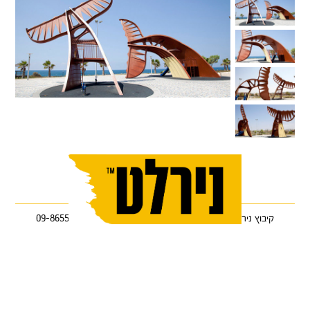
קיבוץ ניר עוז 85122 •
טלפון: 08-9986333
•
פקס: 09-8655368