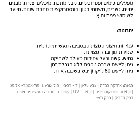
מפעלים כימים ופטרוכימים, מבני מתכת, מיכלים, צנרת, מבנים
ימיים, גשרים, משטחי בטון וקונסטרוקציות מתכת שונות. מיועד
לשימוש פנים וחוץ.
יתרונות:
עמידות חיצונית מצוינת בסביבה תעשייתית וימית
שמירת גוון וברק מצויינת
גמיש, קשה ובעל עמידות מעולה לשחיקה
ניתן ליישם שכבה נוספת ללא הגבלת זמן
ניתן ליישם 80 מיקרון יבש בשכבה אחת
אחזקה כבדה | צבע עליון | דו- רכיבי | פוליאוריתני פוליאסטר- אליפטי
תגיות:
| עמידות אנטיקורוזיבית | עמיד ב UV | עמידות בסביבה תעשייתית וימית |
ברק מבריק | ברק משי