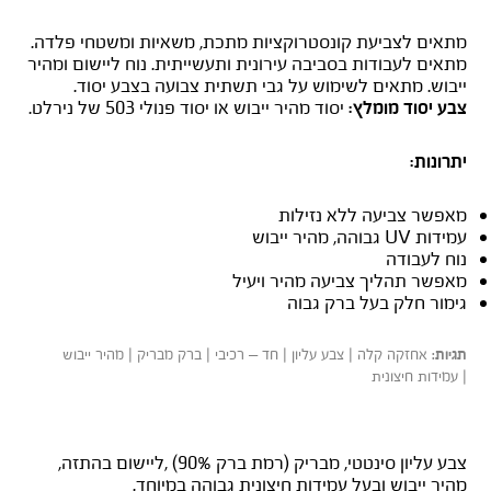
מתאים לצביעת קונסטרוקציות מתכת, משאיות ומשטחי פלדה.
מתאים לעבודות בסביבה עירונית ותעשייתית. נוח ליישום ומהיר
ייבוש. מתאים לשימוש על גבי תשתית צבועה בצבע יסוד.
יסוד מהיר ייבוש או יסוד פנולי 503 של נירלט.
צבע יסוד מומלץ:
יתרונות:
מאפשר צביעה ללא נזילות
עמידות UV גבוהה, מהיר ייבוש
נוח לעבודה
מאפשר תהליך צביעה מהיר ויעיל
גימור חלק בעל ברק גבוה
אחזקה קלה | צבע עליון | חד – רכיבי | ברק מבריק | מהיר ייבוש
תגיות:
| עמידות חיצונית
עליון מולטילק DTC
צבע עליון סינטטי, מבריק (רמת ברק 90%) ,ליישום בהתזה,
מהיר ייבוש ובעל עמידות חיצונית גבוהה במיוחד.