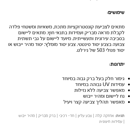
שימושים:
מתאים לצביעת קונסטרוקציות מתכת, משאיות ומשטחי פלדה
לקבלת מראה מבריק ועמידות בתנאי חוץ. מתאים ליישום
בסביבה עירונית ותעשייתית. מיועד ליישום על גבי תשתית
צבועה בצבע יסוד סינטטי. צבע יסוד מומלץ: יסוד מהיר ייבוש או
יסוד פנולי 503 של נירלט.
יתרונות:
גימור חלק בעל ברק גבוה במיוחד
עמידות UV גבוהה במיוחד
מאפשר צביעה ללא נזילות
נח ליישום ומהיר ייבוש
מאפשר תהליך צביעה קצר ויעיל
אחזקה קלה | צבע עליון | חד- רכיבי | ברק מבריק | מהיר ייבוש
תגיות:
| עמידות חיצונית