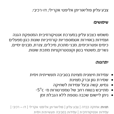
SIGMADUR 550
צבע עליון פוליאוריתן אליפטי אקרילי, דו-רכיבי.
שימושים:
משמש כצבע עליון במערכת אנטיקורוזיבית המספקת הגנה
ועמידות באווירות אטמוספריות קורוזיביות שונות כגון מפעלים
כימים ופטרוכימים, מבני מתכת, מיכלים, צנרת, מבנים ימיים,
גשרים, משטחי בטון וקונסטרוקציות מתכת שונות.
יתרונות:
עמידות חיצונית מצוינת בסביבה תעשייתית וימית
שמירת גוון וברק מצוינת
גמיש, קשה ובעל עמידות לשחיקה
מתייבש בטווח רחב של טמפרטורות מ- 5°c-
ניתן ליישום שכבה נוספת ללא הגבלת זמן
אחזקה כבדה | צבע עליון | פוליאוריתן אליפטי אקרילי | דו – רכיבי |
תגיות:
עמידות אנטיקורוזיבית | עמידות בסביבה תעשייתית וימית