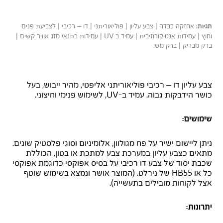
אחזקה כבדה | צבע עליון | פוליאוריתני | דו – רכיבי | לצביעת פנים
תגיות:
וחוץ | עמידות אנטיקורוזיבית | עמיד ב UV | עמידות בתנאי מזג אוויר קשים |
ברק מבריק | ברק משי
אוניספיד
צבע עליון דו – רכיבי פוליאוריתני אליפטי, מהיר ייבוש, בעל
כושר הידבקות גבוה. עמיד ב-UV, לשימוש פנימי וחיצוני.
שימושים:
ניתן ליישום ישיר על פח מגולוון, אלומיניום וסוגי פלסטיק שונים.
מתאים כצבע עליון במערכת צבע למתכת או בטון, הכוללת
שכבת יסוד של צבע דו רכיבי על בסיס אפוקסי כדוגמת אפוקסי
כל או HB55 של נירלט. (המוצר אושר ונמצא בשימוש שוטף
אצל לקוחות מובילים בתעשייה).
יתרונות: