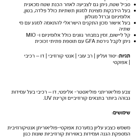
סביל שטח, ניתן גם לצביעה לאחר הכנת שטח מכאנית
בעל הידבקות מצוינת למגוון תשתיות כולל פלדה, בטון,
אלומיניום וברזל מגולוון
בעל אישור מכון התקנים הישראלי להתאמה למגע עם מי
שתיה
קל ליישום, זמין במבחר גוונים כולל אלומיניום ו- MIO
ניתן לקבל גירסת GFA עם תוספת פתיתי זכוכית
יסוד ועליון | רב עובי | אנטי קורוזיבי | דו – רכיבי
תגיות:
| אפוקסי
נירוגלס
צבע פוליאוריתני פוליאסטר- אליפטי, דו – רכיבי בעל עמידות
גבוהה ביותר בתנאים קורוזיביים וקרינת UV.
שימושים:
משמש כצבע עליון במערכת אפוקסי-פוליאוריתן אנטיקורוזיבית
המספקת הגנה ועמידות באווירות קורוזיביות שונות כגון