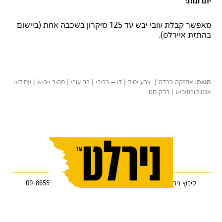
יתרונות:
מאפשר קבלת עובי יבש עד 125 מיקרון בשכבה אחת (ביישום
בהתזת איירלס).
אחזקה כבדה | צבע יסוד | דו – רכיבי | רב עובי | מהיר ייבוש | עמידות
תגיות:
אנטיקורוזיבית | ברק מט
קיבוץ ניר עוז 85122 •
טלפון: 08-9986333
•
פקס: 09-8655368