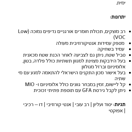
ימית.
יתרונות:
רב מוצקים, תכולת חומרים אורגניים נדיפים נמוכה (Low
VOC)
מספק עמידות אנטיקורוזיבית מעולה
עמיד בשחיקה
סביל שטח, ניתן גם לצביעה לאחר הכנת שטח מכאנית
בעל הידבקות מצוינת למגוון תשתיות כולל פלדה, בטון,
אלומיניום וברזל מגולוון
בעל אישור מכון התקנים הישראלי להתאמה למגע עם מי
שתיה
קל ליישום, זמין במבחר גוונים כולל אלומיניום ו- MIO
ניתן לקבל גירסת GFA עם תוספת פתיתי זכוכית
יסוד ועליון | רב עובי | אנטי קורוזיבי | דו – רכיבי
תגיות:
| אפוקסי
נירוקוט HB