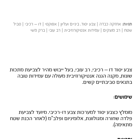
אחזקה כבדה | צבע יסוד, ביניים ועליון | אפוקסי | דו – רכיבי | סביל
תגיות:
שטח | רב מוצקים | עמידות אנטיקורוזיבית | רב עובי | ברק משי
יסוד אפוקסי HB55
צבע יסוד דו – רכיבי, רב עובי, בעל ייבוש מהיר לצביעת מתכות
שונות, מקנה הגנה אנטיקורוזיבית מעולה עם עמידות טובה
בתנאים סביבתיים קשים.
שימושים:
מומלץ כצבע יסוד למערכות צבע דו-רכיבי. מיועד לצביעת
פלדה שחורה ומגולוונת, אלומיניום ופלב”מ (לאחר הכנת שטח
מתאימה).