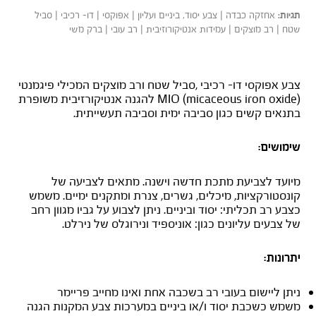
אחזקה כבדה | צבע יסוד, ביניים ועליון | אפוקסי | דו- רכיבי | סביל
תגיות:
שטח | רב מוצקים | עמידות אנטיקורוזיבית | רב עובי | ברק משי
נירוקוט MIO
צבע אפוקסי דו- רכיבי ,סביל שטח ורב מוצקים המכילי פיגמנטי
MIO (micaceous iron oxide) להגנה אנטיקורזיבית משופרת
בתנאים קשים כגון סביבה ימית וסביבה תעשייתית.
שימושים:
מיועד לצביעת מתכת חדשה וישנה. מתאים לצביעה של
קונסטורקציות, מיכלים, גשרים, צנרת ומתקנים ימיים. משמש
כצבע רב תכליתי: יסוד וביניים. ניתן לצבוע על גביו מגוון רחב
של צבעים עליונים כגון: אוניספיד ונירוגלס של נירלט.
יתרונות:
ניתן ליישום בעובי רב בשכבה אחת ואינו מחייב פריימר
משמש כשכבת יסוד ו/או ביניים במערכות צבע המקנות הגנה