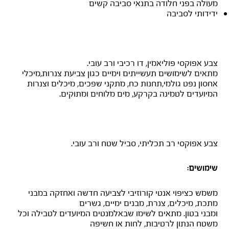
מעולה בפני חלודה בתנאי סביבה קשים
ידידותי לסביבה
SIGMASHIELD 880 – שחור
צבע אפוקסי פוליאמין, דו רכיבי ורב עובי.
מתאים לשימושים תעשייתים וימיים כגון צביעת צנרות,מיכלי
אחסון נפט גולמי,תחנות כח, מתקני שפכים, מיכלים וצנרות
המיועדים לטמינה בקרקע, מים מלוחים ומתוקים.
AMERLOCK 400
צבע אפוקסי רב תכליתי, סביל שטח ורב עובי.
שימושים:
משמש כציפוי אנטי קורוזיבי לצביעה חדשה ואחזקה במבני
מתכת, מיכלים, צנרת, מבנים ימיים, גשרים
ומבני בטון. מתאים לשימו שבאלמנטים המיועדים לטבילה וכל
משטח הנתון לרטיבות, לחות או חשיפה