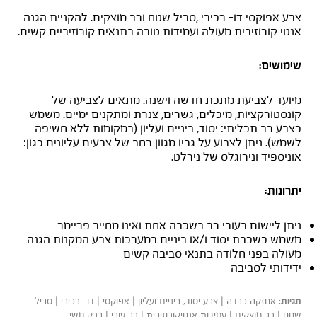
צבע אפוקסי דו- רכיבי ,סביל שטח ורב מוצקים. להקניית הגנה
אנטי קורוזיבית מעולה ועמידות טובה בתנאים קורוזיביים קשים.
שימושים:
מיועד לצביעת מתכת חדשה וישנה. מתאים לצביעה של
קונסטורקציות, מיכלים, גשרים, צנרת ומתקנים ימיים. משמש
כצבע רב תכליתי: יסוד, ביניים ועליון (במקומות ללא חשיפה
לשמש). ניתן לצבוע על גביו מגוון רחב של צבעים עליונים כגון:
אוניספיד ונירוגלס של נירלט.
יתרונות:
ניתן ליישום בעובי רב בשכבה אחת ואינו מחייב פריימר
משמש כשכבת יסוד ו/או ביניים במערכות צבע המקנות הגנה
מעולה בפני חלודה בתנאי סביבה קשים
ידידותי לסביבה
אחזקה כבדה | צבע יסוד, ביניים ועליון | אפוקסי | דו- רכיבי | סביל
תגיות:
שטח | רב מוצקים | עמידות אנטיקורוזיבית | רב עובי | ברק משי