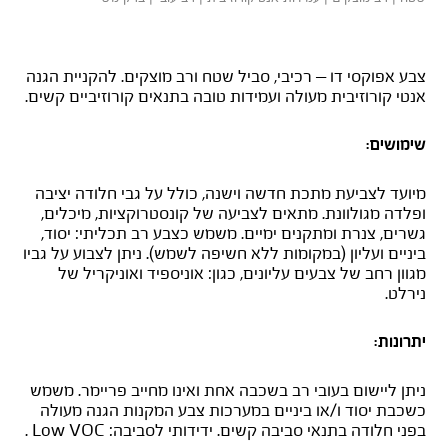
אפוקסי כל
צבע אפוקסי דו – רכיבי, סביל שטח ורב מוצקים. להקניית הגנה
אנטי קורוזיבית מעולה ועמידות טובה בתנאים קורוזיביים קשים.
שימושים:
מיועד לצביעת מתכת חדשה וישנה, כולל על גבי חלודה יציבה
ופלדה מגולוונת. מתאים לצביעה של קונסטרוקציות, מיכלים,
גשרים, צנרת ומתקנים ימיים. משמש כצבע רב תכליתי: יסוד,
ביניים ועליון (במקומות ללא חשיפה לשמש). ניתן לצבוע על גביו
מגוון רחב של צבעים עליונים, כגון: אוניספיד ואוניקריל של
נירלט.
יתרונות:
ניתן ליישום בעובי רב בשכבה אחת ואינו מחייב פריימר. משמש
כשכבת יסוד ו/או ביניים במערכות צבע המקנות הגנה מעולה
בפני חלודה בתנאי סביבה קשים. ידידותי לסביבה: Low VOC .