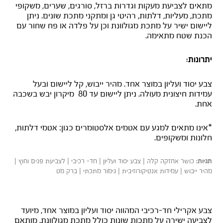
מתאים לצביעת מעקות וגדרות ברזל, סורגים, שערים, משקופי
מתכת, מעליות, דלתות, רהיטי גן ומתקני מתכת שונים. ניתן
ליישום ישיר על מתכת מגולוונת וכן על פלדה או פח שחור עם
הכנת שטח מתאימה.
יתרונות:
צבע יסוד ועליון במוצר אחד. מהיר ייבוש, קל ליישום ובעל
עמידות חיצונית מעולה. ניתן ליישום עד 80 מיקרון יבש בשכבה
אחת.
*אינו מתאים למגע עם אטמים אלסטומרים כגון: אטמי דלתות,
חלונות ומשקופים.
כושר אחזקה קלה | צבע יסוד ועליון | חד- רכיבי | לצביעת פנים וחוץ |
תגיות:
מהיר ייבוש | עמידות אנטיקורוזיבית | גימור מתכתי | ברק מט
+DTM חלק
צבע אקרילי חד-רכיבי המהווה יסוד ועליון במוצר אחד, מיועד
לצביעה ישירה על מתכות שונות כולל מתכת מגולוונת. מותאם