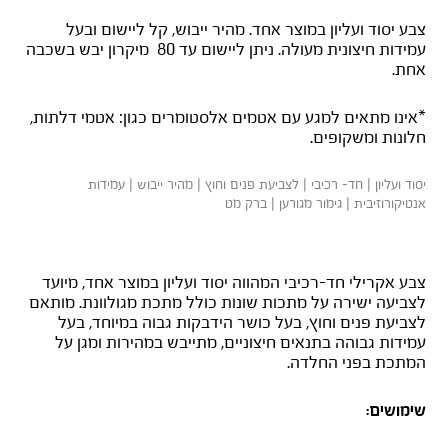
צבע יסוד ועליון במוצר אחד. מהיר ייבוש, קל ליישום ובעל
עמידות חיצונית מעולה. ניתן ליישום עד 80 מיקרון יבש בשכבה
אחת.
*אינו מתאים למגע עם אטמים אלסטומרים כגון: אטמי דלתות,
חלונות ומשקופים.
יסוד ועליון | חד- רכיבי | לצביעת פנים וחוץ | מהיר ייבוש | עמידות
אנטיקורוזיבית | גימור מגורען | ברק מט
+DTM מטאל ראסט
צבע אקרילי חד-רכיבי המהווה יסוד ועליון במוצר אחד, מיועד
לצביעה ישירה על מתכות שונות כולל מתכת מגולוונת. מותאם
לצביעת פנים וחוץ, בעל כושר הידבקות גבוה במיוחד, בעל
עמידות גבוהה בתנאים חיצוניים, מתייבש במהירות ומגן על
המתכת בפני החלדה.
שימושים: