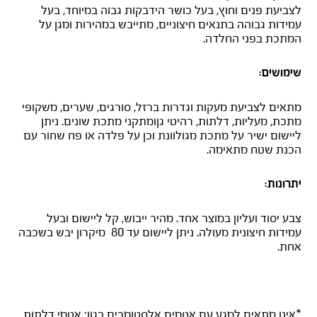
לצביעת פנים וחוץ, בעל כושר הידבקות גבוה במיוחד, בעל
עמידות גבוהה בתנאים חיצוניים, מתייבש במהירות ומגן על
המתכת בפני החלדה.
שימושים:
מתאים לצביעת מעקות וגדרות ברזל, סורגים, שערים, משקופי
מתכת, מעליות, דלתות, רהיטי גןומתקני מתכת שונים. ניתן
ליישום ישיר על מתכת מגולוונת וכן על פלדה או פח שחור עם
הכנת שטח מתאימה.
יתרונות:
צבע יסוד ועליון במוצר אחד. מהיר ייבוש, קל ליישום ובעל
עמידות חיצונית מעולה. ניתן ליישום עד 80 מיקרון יבש בשכבה
אחת.
*אינו מתאים למגע עם אטמים אלסטומרים כגון: אטמי דלתות,