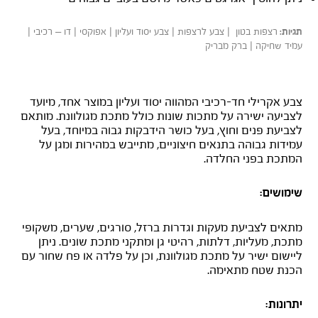
ר
צפות בטון |
צבע לרצפות | צבע יסוד ועליון | אפוקסי | דו – רכיבי |
תגיות:
עמיד שחיקה |
ברק מבריק
+DTM מגורען
צבע אקרילי חד-רכיבי המהווה יסוד ועליון במוצר אחד, מיועד
לצביעה ישירה על מתכות שונות כולל מתכת מגולוונת. מותאם
לצביעת פנים וחוץ, בעל כושר הידבקות גבוה במיוחד, בעל
עמידות גבוהה בתנאים חיצוניים, מתייבש במהירות ומגן על
המתכת בפני החלדה.
שימושים:
מתאים לצביעת מעקות וגדרות ברזל, סורגים, שערים, משקופי
מתכת, מעליות, דלתות, רהיטי גן ומתקני מתכת שונים. ניתן
ליישום ישיר על מתכת מגולוונת, וכן על פלדה או פח שחור עם
הכנת שטח מתאימה.
יתרונות: