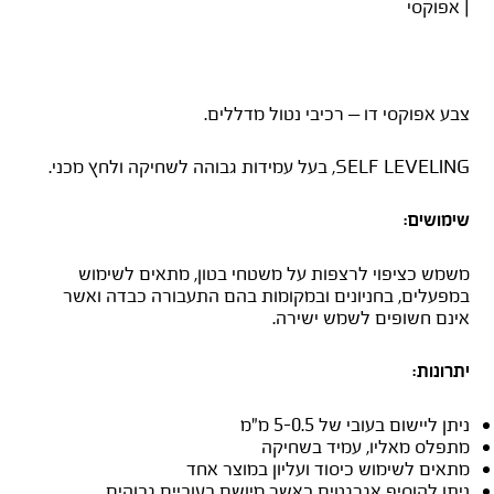
| אפוקסי
נירופלור
צבע אפוקסי דו – רכיבי נטול מדללים.
SELF LEVELING, בעל עמידות גבוהה לשחיקה ולחץ מכני.
שימושים:
משמש כציפוי לרצפות על משטחי בטון, מתאים לשימוש
במפעלים, בחניונים ובמקומות בהם התעבורה כבדה ואשר
אינם חשופים לשמש ישירה.
יתרונות:
ניתן ליישום בעובי של 5-0.5 מ"מ
מתפלס מאליו, עמיד בשחיקה
מתאים לשימוש כיסוד ועליון במוצר אחד
ניתן להוסיף אגרגטים כאשר מיושם בעוביים גבוהים