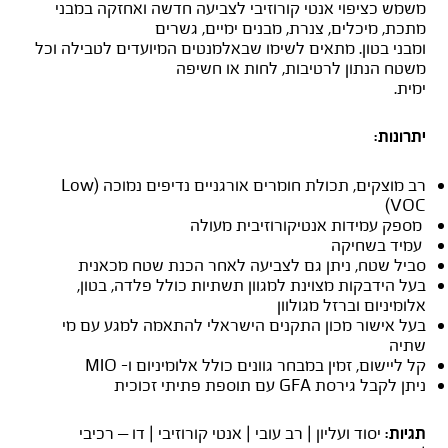
משמש כציפוי אנטי קורוזיבי לצביעה חדשה ואחזקה במבני
מתכת, מיכלים, צנרת, מבנים ימיים, גשרים
ומבני בטון. מתאים לשימו שבאלמנטים המיועדים לטבילה וכל
משטח הנתון לרטיבות, לחות או חשיפה
ימית.
יתרונות:
רב מוצקים, תכולת חומרים אורגניים נדיפים נמוכה (Low
VOC)
מספק עמידות אנטיקורוזיבית מעולה
עמיד בשחיקה
סביל שטח, ניתן גם לצביעה לאחר הכנת שטח מכאנית
בעל הידבקות מצוינת למגוון תשתיות כולל פלדה, בטון,
אלומיניום וברזל מגולוון
בעל אישור מכון התקנים הישראלי להתאמה למגע עם מי
שתיה
קל ליישום, זמין במבחר גוונים כולל אלומיניום ו- MIO
ניתן לקבל גירסת GFA עם תוספת פתיתי זכוכית
יסוד ועליון | רב עובי | אנטי קורוזיבי | דו – רכיבי
תגיות: