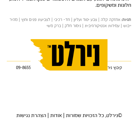
חלונות ומשקופים.
אחזקה קלה | צבע יסוד ועליון | חד- רכיבי | לצביעת פנים וחוץ | מהיר
תגיות:
ייבוש | עמידות אנטיקורוזיבית | גימור חלק | ברק משי
קיבוץ ניר עוז 85122 •
טלפון: 08-9986333
•
פקס: 09-8655368
©נירלט, כל הזכויות שמורות |
אודות
|
הצהרת נגישות