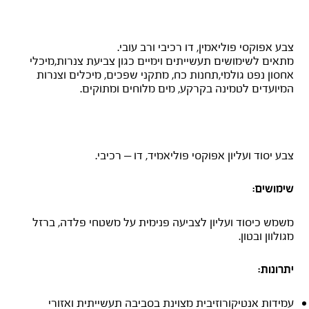
SIGMASHIELD 880 – שחור
צבע אפוקסי פוליאמין, דו רכיבי ורב עובי.
מתאים לשימושים תעשייתים וימיים כגון צביעת צנרות,מיכלי
אחסון נפט גולמי,תחנות כח, מתקני שפכים, מיכלים וצנרות
המיועדים לטמינה בקרקע, מים מלוחים ומתוקים.
אפוקל 331
צבע יסוד ועליון אפוקסי פוליאמיד, דו – רכיבי.
שימושים:
משמש כיסוד ועליון לצביעה פנימית על משטחי פלדה, ברזל
מגולוון ובטון.
יתרונות:
עמידות אנטיקורוזיבית מצוינת בסביבה תעשייתית ואזורי