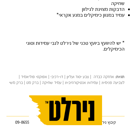
שחיקה
הדבקות מצוינת לגילוון
עמיד במגוון כימיקלים במגע אקראי*
* יש להיוועץ ביועץ טכני של נירלט לגבי עמידות וסוגי
הכימיקלים.
אחזקה כבדה | צבע יסוד ועליון | דו-רכיבי | אפוקסי פוליאמיד |
תגיות:
לצביעה פנימית | עמידות אנטיקורוזיבית | עמיד שחיקה | ברק מט | ברק משי
קיבוץ ניר עוז 85122 •
טלפון: 08-9986333
•
פקס: 09-8655368