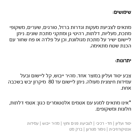
שימושים:
מתאים לצביעת מעקות וגדרות ברזל, סורגים, שערים, משקופי
מתכת, מעליות, דלתות, רהיטי גן ומתקני מתכת שונים. ניתן
ליישום ישיר על מתכת מגולוונת, וכן על פלדה או פח שחור עם
הכנת שטח מתאימה.
יתרונות:
צבע יסוד ועליון במוצר אחד. מהיר ייבוש, קל ליישום ובעל
עמידות חיצונית מעולה. ניתן ליישום עד 80 מיקרון יבש בשכבה
אחת.
*אינו מתאים למגע עם אטמים אלסטומרים כגון: אטמי דלתות,
חלונות ומשקופים.
יסוד ועליון | חד- רכיבי | לצביעת פנים וחוץ | מהיר ייבוש | עמידות
אנטיקורוזיבית | גימור מגורען | ברק מט