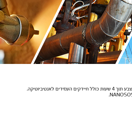
צבע אקרילי לקירות פנים וחוץ אנטי חיידקי, אנטי ויראלי ומונע עובשים. משמיד עד 99.99% מהחיידקים והווירוסים על גבי משטח הצבע תוך 4 שעות כולל חיידקים העמידים לאנטיביוטיקה.