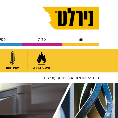
Skip
Skip
to
to
primary
main
navigation
content
אודות
קטלו
מעכבי בעירה
עמידי חום
בית
>> אנטי וריאלי ומונע עובשים