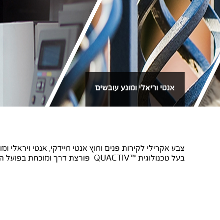
אנטי וריאלי ומונע עובשים
אקווניר ACTIVE SHIELD
בעל טכנולוגית ™QUACTIV פורצת דרך ומוכחת בפועל המאפשרת הגנה מלאה ומתמשכת מפני חיידקים ווירוסים מחברת NANOSOSNO.