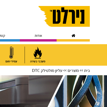
Skip
Skip
to
to
primary
main
navigation
content
אודות
קטלו
מעכבי בעירה
עמידי חום
בית
>>
מוצרים
>> עליון מולטילק DTC