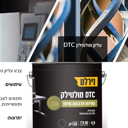
עליון מולטילק DTC
צבע עליון סינטטי, מבריק (רמת ברק
שימושים:
מתאים לצבי
ותעשייתית. מי
יתרונות: