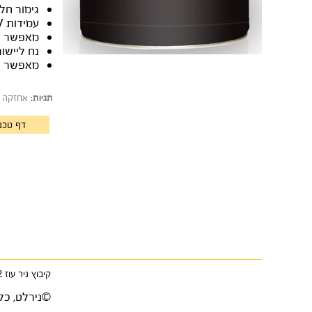
גימור חל
עמידות UV גבוהה במיוחד
מאפשר צב
נח ליישום
מאפשר תה
אחזקה קל
תגיות:
דף טכני
קיבוץ ניר עוז 85122 •
©נירלט, כל 