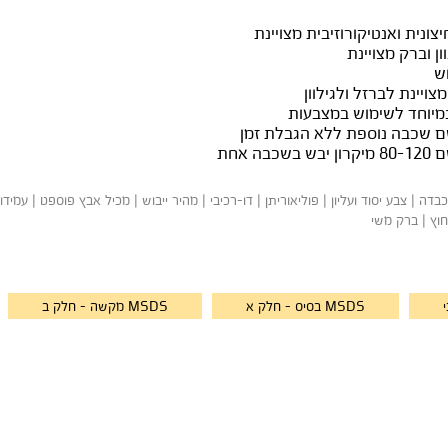
צונית ואנטיקורוזיבית מצויינת
ן וברק מצויינת
וש
ויינת לברזל ולגילוון
מיוחד לשימוש במצבעות
שם שכבה נוספת ללא הגבלת זמן
שכבה אחת
חוץ | ברק משי
MSDS בסיס - חלק א
MSDS מקשה - חלק ב