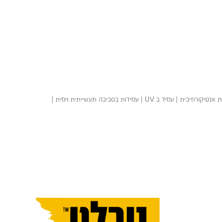
אחזקה כבדה | צבע יסוד ועליון | פוליאוריתן | דו-רכיבי | מהיר ייבוש | מכיל אבץ פוספט | עמידות אנטיקורוזיבית | עמיד ב UV | עמידות בסביבה תעשייתית וימית |