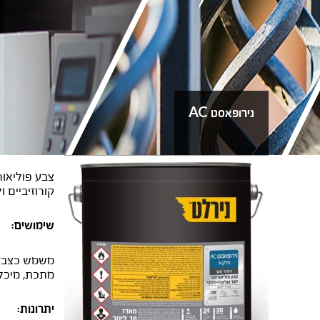
נירופאסט AC
צבע פוליאור
קורוזיביים ולק
שימושים:
משמש כצבע י
מתכת, מיכלי
יתרונות: