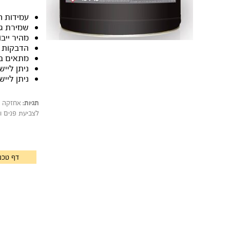
עמידות חי
שמירת גוו
מהיר ייב
הדבקות מצ
מתאים ב
ניתן ליי
ניתן ליישם 80-120 מיקרון יבש ב
תגיות:
לצביעת פנים ו
דף טכני