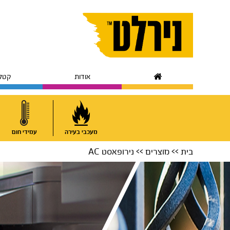
Skip
Skip
to
to
primary
main
navigation
content
אודות
קטלו
מעכבי בעירה
עמידי חום
בית
>>
מוצרים
>> נירופאסט AC