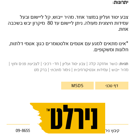
יתרונות:
צבע יסוד ועליון במוצר אחד. מהיר ייבוש, קל ליישום ובעל
עמידות חיצונית מעולה. ניתן ליישום עד 80 מיקרון יבש בשכבה
אחת.
*אינו מתאים למגע עם אטמים אלסטומרים כגון: אטמי דלתות,
חלונות ומשקופים.
כושר אחזקה קלה | צבע יסוד ועליון | חד- רכיבי | לצביעת פנים וחוץ |
תגיות:
מהיר ייבוש | עמידות אנטיקורוזיבית | גימור מתכתי | ברק מט
דף טכני
MSDS
קיבוץ ניר עוז 85122 •
טלפון: 08-9986333
•
פקס: 09-8655368