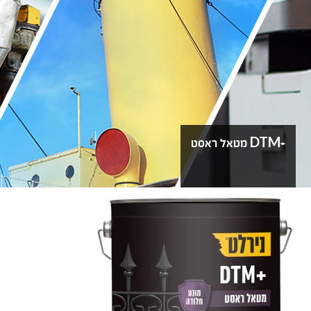
+DTM מטאל ראסט